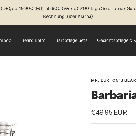
(DE), ab 49,90€ (EU), ab 60€ (World) ✔90 Tage Geld zurück Gara
Rechnung (über Klarna)
ampoo
Beard Balm
Bartpflege Sets
Gesichtspflege & 
MR. BURTON´S BEAR
Barbari
Angebotspreis
€49,95 EUR