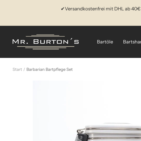
Direkt
✔Versandkostenfrei mit DHL ab 40€ 
zum
Inhalt
www.bartöl.de
Bartöle
Bartsh
|
Mr.
Burton
Start
Barbarian Bartpflege Set
´s
Beard
Oil