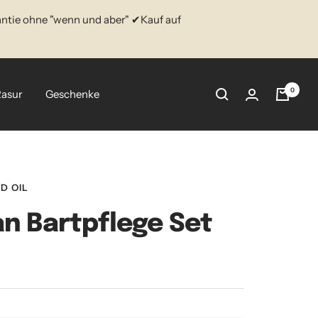
ntie ohne "wenn und aber" ✔Kauf auf
0
Rasur
Geschenke
D OIL
an Bartpflege Set