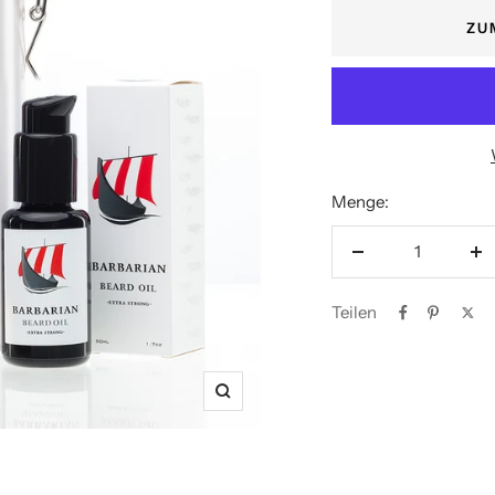
ZU
Menge:
Menge
M
verringern
er
Teilen
Zoom